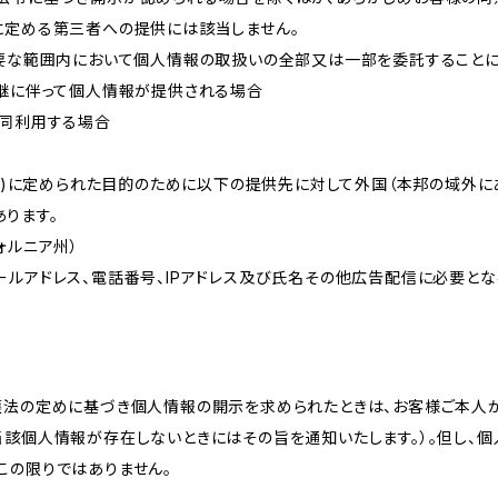
に定める第三者への提供には該当しません。
必要な範囲内において個人情報の取扱いの全部又は一部を委託すること
承継に伴って個人情報が提供される場合
共同利用する場合
的(3)に定められた目的のために以下の提供先に対して外国（本邦の域外
ります。
リフォルニア州）
ールアドレス、電話番号、IPアドレス及び氏名その他広告配信に必要と
護法の定めに基づき個人情報の開示を求められたときは、お客様ご本人
当該個人情報が存在しないときにはその旨を通知いたします。）。但し、
この限りではありません。