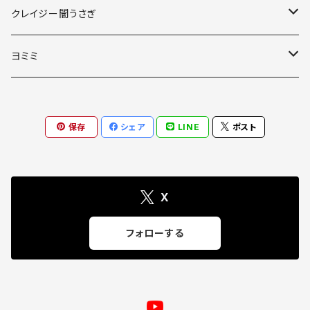
缶バッジ
クレイジー闇うさぎ
スマホアクセサリ
スマホアクセサリ
ヨミミ
アクリルキーホルダー
スマホアクセサリ
保存
シェア
LINE
ポスト
マグカップ
アクリルキーホルダー
X
フォローする