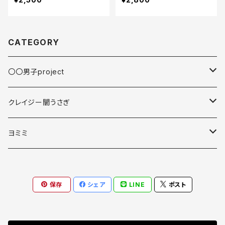
CATEGORY
〇〇男子project
缶バッジ
クレイジー闇うさぎ
スマホアクセサリ
スマホアクセサリ
ヨミミ
アクリルキーホルダー
スマホアクセサリ
保存
シェア
LINE
ポスト
マグカップ
アクリルキーホルダー