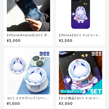
【iPhone/Android】ヨミミ 手
【iPhone】ヨミミ マットコートケ
帳型スマホケース
ース（スペース）
¥3,000
¥2,500
ヨミミ スマホグリップ（スペー
【セット商品】ヨミミ マットコート
ス）
ケース&スマホグリップセット（ス
¥1,000
¥3,000
ペース）