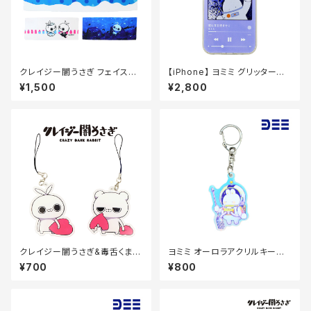
クレイジー闇うさぎ フェイスタ
【iPhone】 ヨミミ グリッタース
オル
マホケース
¥1,500
¥2,800
クレイジー闇うさぎ&毒舌くま
ヨミミ オーロラアクリルキーホ
アクリルキーホルダー70×70m
ルダー（スイーツ）50×50mm
¥700
¥800
m