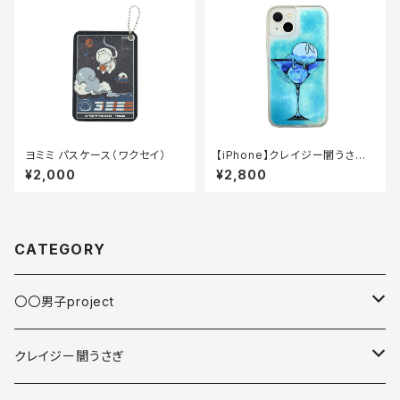
ヨミミ パスケース（ワクセイ）
【iPhone】クレイジー闇うさぎ
グリッターケース（BlueMoon）
¥2,000
¥2,800
CATEGORY
〇〇男子project
缶バッジ
クレイジー闇うさぎ