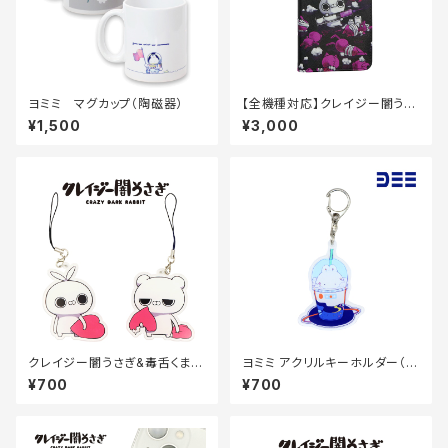
ヨミミ マグカップ（陶磁器）
【全機種対応】クレイジー闇うさ
ぎ スマホ手帳ケース（キセカエ
¥1,500
¥3,000
ピンク）
クレイジー闇うさぎ&毒舌くま
ヨミミ アクリルキーホルダー（ド
アクリルキーホルダー70×70m
リンク）70×70mm
¥700
¥700
m