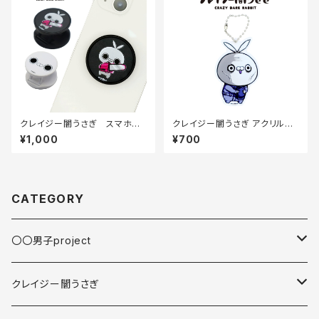
クレイジー闇うさぎ スマホグ
クレイジー闇うさぎ アクリルキ
リップ
ーホルダー（社畜）70×70mm
¥1,000
¥700
CATEGORY
〇〇男子project
缶バッジ
クレイジー闇うさぎ