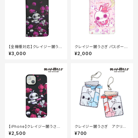
【全機種対応】クレイジー闇うさ
クレイジー闇うさぎ パスポート
ぎ スマホ手帳ケース（キセカエ
ケース
¥3,000
¥2,000
ピンク）
【iPhone】クレイジー闇うさぎ
クレイジー闇うさぎ アクリル
マットコートケース（キセカエピ
キーホルダー（瓶づめ）70×70
¥2,500
¥700
ンク）
mm