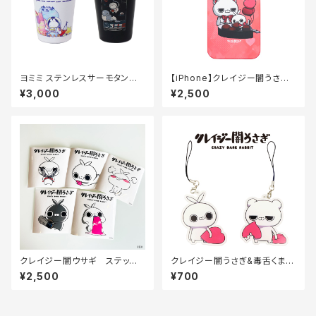
ヨミミ ステンレスサーモタンブラ
【iPhone】クレイジー闇うさぎ
ー【360ml】
マットコートケース（トリュフ）
¥3,000
¥2,500
クレイジー闇ウサギ ステッカ
クレイジー闇うさぎ&毒舌くま
ー5枚セット
アクリルキーホルダー70×70m
¥2,500
¥700
m