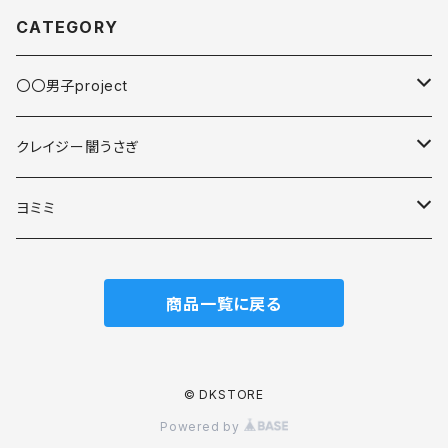
CATEGORY
〇〇男子project
缶バッジ
クレイジー闇うさぎ
スマホアクセサリ
スマホアクセサリ
ヨミミ
アクリルキーホルダー
スマホアクセサリ
商品一覧に戻る
マグカップ
アクリルキーホルダー
© DKSTORE
Powered by