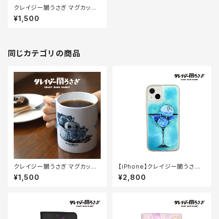
クレイジー闇うさぎ マグカップ
（社畜）
¥1,500
同じカテゴリの商品
クレイジー闇うさぎ マグカップ
【iPhone】クレイジー闇うさぎ
（お薬）
グリッターケース（BlueMoon）
¥1,500
¥2,800