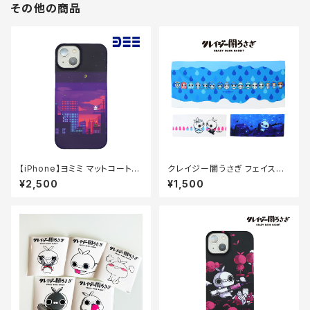
その他の商品
【iPhone】ヨミミ マットコートケ
クレイジー闇うさぎ フェイスタ
ース（夕焼けドット）
オル
¥2,500
¥1,500