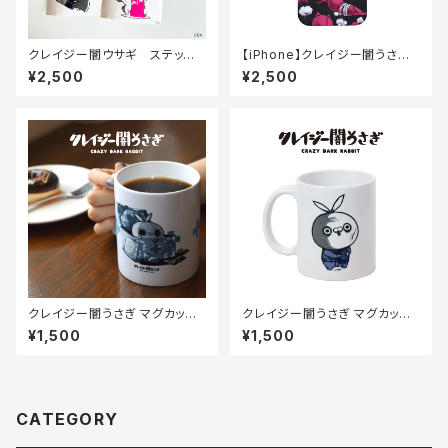
クレイジー闇ウサギ ステッカ
【iPhone】クレイジー闇うさぎ
ー5枚セット
マットコートケース（キセカエピ
¥2,500
¥2,500
ンク）
クレイジー闇うさぎ マグカップ
クレイジー闇うさぎ マグカップ
（お薬）
（社畜）
¥1,500
¥1,500
CATEGORY