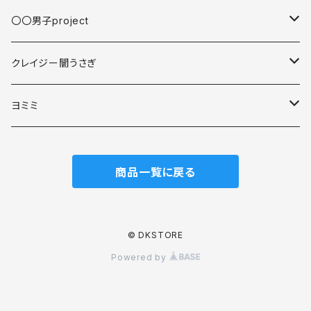
〇〇男子project
缶バッジ
クレイジー闇うさぎ
スマホアクセサリ
スマホアクセサリ
ヨミミ
アクリルキーホルダー
スマホアクセサリ
商品一覧に戻る
マグカップ
アクリルキーホルダー
© DKSTORE
Powered by