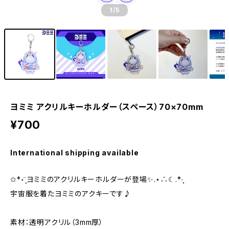
1
/5
ヨミミ アクリルキーホルダー（スペース）70×70mm
¥700
International shipping available
✩*॰¨̮ヨミミのアクリルキーホルダーが登場✨.⋆∴☾︎.*·̩͙
宇宙服を着たヨミミのアクキーです♪
素材：透明アクリル（3mm厚）