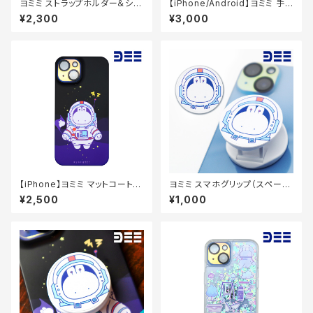
ヨミミ ストラップホルダー＆ショ
【iPhone/Android】ヨミミ 手
ルダーストラップセット
帳型スマホケース
¥2,300
¥3,000
【iPhone】ヨミミ マットコートケ
ヨミミ スマホグリップ（スペー
ース（スペース）
ス）
¥2,500
¥1,000