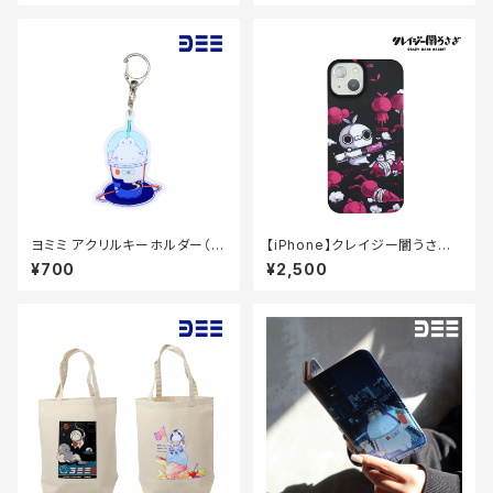
ヨミミ アクリルキーホルダー（ド
【iPhone】クレイジー闇うさぎ
リンク）70×70mm
マットコートケース（キセカエピ
¥700
¥2,500
ンク）