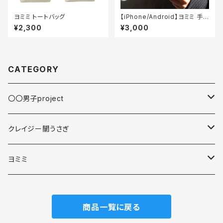
ヨミミ トートバッグ
【iPhone/Android】ヨミミ 手
帳型スマホケース
¥2,300
¥3,000
CATEGORY
〇〇男子project
缶バッジ
クレイジー闇うさぎ
スマホアクセサリ
スマホアクセサリ
ヨミミ
アクリルキーホルダー
スマホアクセサリ
商品一覧に戻る
マグカップ
アクリルキーホルダー