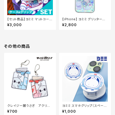
【セット商品】ヨミミ マットコート
【iPhone】 ヨミミ グリッタース
ケース&スマホグリップセット（ス
マホケース（Heart）
¥3,000
¥2,800
ペース）
その他の商品
クレイジー闇うさぎ アクリル
ヨミミ スマホグリップ（スペー
キーホルダー（瓶づめ）70×70
ス）
¥700
¥1,000
mm