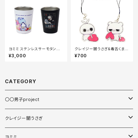
ヨミミ ステンレスサーモタンブラ
クレイジー闇うさぎ&毒舌くま
ー【360ml】
アクリルキーホルダー70×70m
¥3,000
¥700
m
CATEGORY
〇〇男子project
缶バッジ
クレイジー闇うさぎ
スマホアクセサリ
スマホアクセサリ
ヨミミ