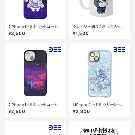
【iPhone】ヨミミ マットコートケ
クレイジー闇うさぎ マグカップ
ース（スペース）
（社畜）
¥2,500
¥1,500
【iPhone】ヨミミ マットコートケ
【iPhone】 ヨミミ グリッタース
ース（夕焼けドット）
マホケース（Heart）
¥2,500
¥2,800